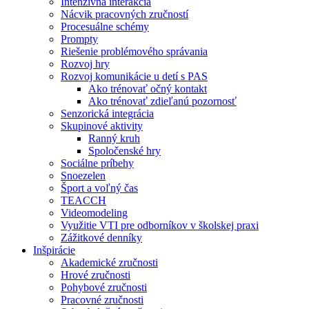
Intenzívna interakcia
Nácvik pracovných zručností
Procesuálne schémy
Prompty
Riešenie problémového správania
Rozvoj hry
Rozvoj komunikácie u detí s PAS
Ako trénovať očný kontakt
Ako trénovať zdieľanú pozornosť
Senzorická integrácia
Skupinové aktivity
Ranný kruh
Spoločenské hry
Sociálne príbehy
Snoezelen
Šport a voľný čas
TEACCH
Videomodeling
Využitie VTI pre odborníkov v školskej praxi
Zážitkové denníky
Inšpirácie
Akademické zručnosti
Hrové zručnosti
Pohybové zručnosti
Pracovné zručnosti