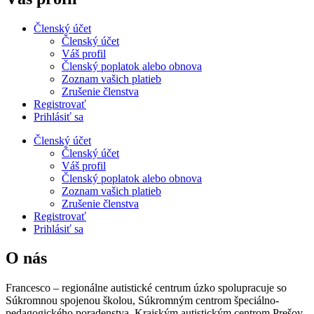
Členský účet
Členský účet
Váš profil
Členský poplatok alebo obnova
Zoznam vašich platieb
Zrušenie členstva
Registrovať
Prihlásiť sa
Členský účet
Členský účet
Váš profil
Členský poplatok alebo obnova
Zoznam vašich platieb
Zrušenie členstva
Registrovať
Prihlásiť sa
O nás
Francesco – regionálne autistické centrum úzko spolupracuje so
Súkromnou spojenou školou, Súkromným centrom špeciálno-
pedagogického poradenstva, Krajským autistickým centrom Prešov