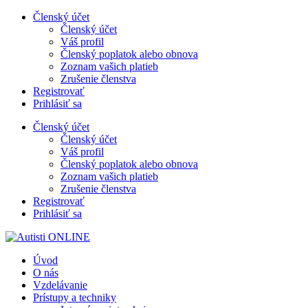
Preskočiť
Členský účet
na
Členský účet
obsah
Váš profil
Členský poplatok alebo obnova
Zoznam vašich platieb
Zrušenie členstva
Registrovať
Prihlásiť sa
Členský účet
Členský účet
Váš profil
Členský poplatok alebo obnova
Zoznam vašich platieb
Zrušenie členstva
Registrovať
Prihlásiť sa
Úvod
O nás
Vzdelávanie
Prístupy a techniky