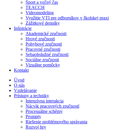
Šport a voľný čas
TEACCH
Videomodeling
Využitie VTI pre odborníkov v školskej praxi
Zážitkové denníky
Inšpirácie
Akademické zručnosti
Hrové zručnosti
Pohybové zručnosti
Pracovné zručnosti
Sebaobslužné zručnosti
Sociálne zručnosti
Vizuálne pomôcky
Kontakt
Úvod
O nás
Vzdelávanie
Prístupy a techniky
Intenzívna interakcia
Nácvik pracovných zručností
Procesuálne schémy
Prompty
Riešenie problémového správania
Rozvoj hry