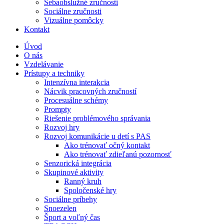
Sebaobslužné zručnosti
Sociálne zručnosti
Vizuálne pomôcky
Kontakt
Úvod
O nás
Vzdelávanie
Prístupy a techniky
Intenzívna interakcia
Nácvik pracovných zručností
Procesuálne schémy
Prompty
Riešenie problémového správania
Rozvoj hry
Rozvoj komunikácie u detí s PAS
Ako trénovať očný kontakt
Ako trénovať zdieľanú pozornosť
Senzorická integrácia
Skupinové aktivity
Ranný kruh
Spoločenské hry
Sociálne príbehy
Snoezelen
Šport a voľný čas