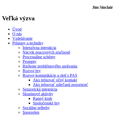
Jim Sinclair
Veľká výzva
Úvod
O nás
Vzdelávanie
Prístupy a techniky
Intenzívna interakcia
Nácvik pracovných zručností
Procesuálne schémy
Prompty
Riešenie problémového správania
Rozvoj hry
Rozvoj komunikácie u detí s PAS
Ako trénovať očný kontakt
Ako trénovať zdieľanú pozornosť
Senzorická integrácia
Skupinové aktivity
Ranný kruh
Spoločenské hry
Sociálne príbehy
Snoezelen