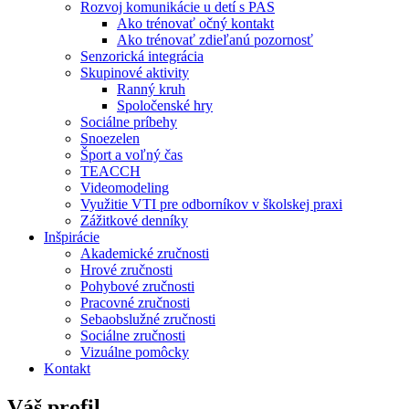
Rozvoj komunikácie u detí s PAS
Ako trénovať očný kontakt
Ako trénovať zdieľanú pozornosť
Senzorická integrácia
Skupinové aktivity
Ranný kruh
Spoločenské hry
Sociálne príbehy
Snoezelen
Šport a voľný čas
TEACCH
Videomodeling
Využitie VTI pre odborníkov v školskej praxi
Zážitkové denníky
Inšpirácie
Akademické zručnosti
Hrové zručnosti
Pohybové zručnosti
Pracovné zručnosti
Sebaobslužné zručnosti
Sociálne zručnosti
Vizuálne pomôcky
Kontakt
Váš profil