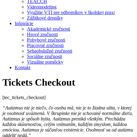
TEACCH
Videomodeling
Využitie VTI pre odborníkov v školskej praxi
Zážitkové denníky
Inšpirácie
Akademické zručnosti
Hrové zručnosti
Pohybové zručnosti
Pracovné zručnosti
Sebaobslužné zručnosti
Sociálne zručnosti
Vizuálne pomôcky
Kontakt
Tickets Checkout
[tec_tickets_checkout]
“Autizmus nie je niečo, čo osoba má, nie je to žiadna ulita, v ktorej
je osobnosť uväznená. V škrupinke nie je schované normálne dieťa.
Autizmus je spôsob bytia. Autizmus preniká všetkým. Prechádza
každou skúsenosťou, celým vnímaním, každým zmyslom, každou
emóciou. Autizmus je súčasťou existenicie. Osobnosť sa od autizmu
oddeliť nedá.”