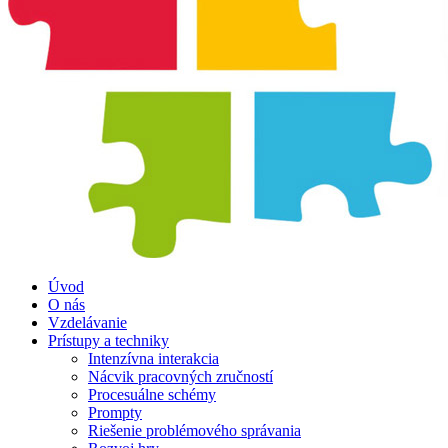
Úvod
O nás
Vzdelávanie
Prístupy a techniky
Intenzívna interakcia
Nácvik pracovných zručností
Procesuálne schémy
Prompty
Riešenie problémového správania