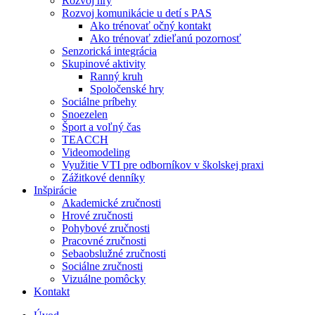
Rozvoj hry
Rozvoj komunikácie u detí s PAS
Ako trénovať očný kontakt
Ako trénovať zdieľanú pozornosť
Senzorická integrácia
Skupinové aktivity
Ranný kruh
Spoločenské hry
Sociálne príbehy
Snoezelen
Šport a voľný čas
TEACCH
Videomodeling
Využitie VTI pre odborníkov v školskej praxi
Zážitkové denníky
Inšpirácie
Akademické zručnosti
Hrové zručnosti
Pohybové zručnosti
Pracovné zručnosti
Sebaobslužné zručnosti
Sociálne zručnosti
Vizuálne pomôcky
Kontakt