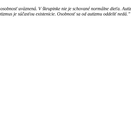
j je osobnosť uväznená. V škrupinke nie je schované normálne dieťa. Au
zmus je súčasťou existenicie. Osobnosť sa od autizmu oddeliť nedá.”