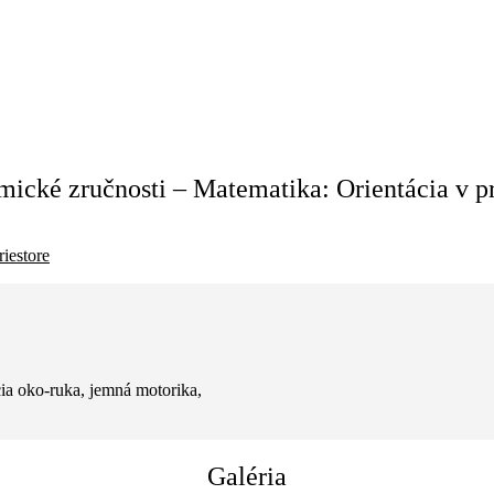
ické zručnosti – Matematika: Orientácia v pr
riestore
cia oko-ruka, jemná motorika,
Galéria