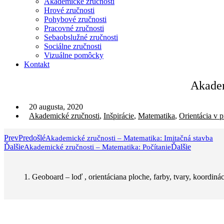
Akademické zručnosti
Hrové zručnosti
Pohybové zručnosti
Pracovné zručnosti
Sebaobslužné zručnosti
Sociálne zručnosti
Vizuálne pomôcky
Kontakt
Akadem
20 augusta, 2020
Akademické zručnosti
,
Inšpirácie
,
Matematika
,
Orientácia v p
Prev
Predošlé
Akademické zručnosti – Matematika: Imitačná stavba
Ďalšie
Ďalšie
Akademické zručnosti – Matematika: Počítanie
1. Geoboard – loď , orientáciana ploche, farby, tvary, koordiná