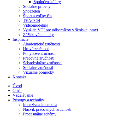
Spoločenské hry
Sociálne príbehy
Snoezelen
Šport a voľný čas
TEACCH
Videomodeling
Využitie VTI pre odborníkov v školskej praxi
Zážitkové denníky
Inšpirácie
Akademické zručnosti
Hrové zručnosti
Pohybové zručnosti
Pracovné zručnosti
Sebaobslužné zručnosti
Sociálne zručnosti
Vizuálne pomôcky
Kontakt
Úvod
O nás
Vzdelávanie
Prístupy a techniky
Intenzívna interakcia
Nácvik pracovných zručností
Procesuálne schémy