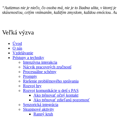
“Autizmus nie je niečo, čo osoba má, nie je to žiadna ulita, v ktore
skúsenosťou, celým vnímaním, každým zmyslom, každou emóciou. Auti
Veľká výzva
Úvod
O nás
Vzdelávanie
Prístupy a techniky
Intenzívna interakcia
Nácvik pracovných zručností
Procesuálne schémy
Prompty
Riešenie problémového správania
Rozvoj hry
Rozvoj komunikácie u detí s PAS
Ako trénovať očný kontakt
Ako trénovať zdieľanú pozornosť
Senzorická integrácia
Skupinové aktivity
Ranný kruh