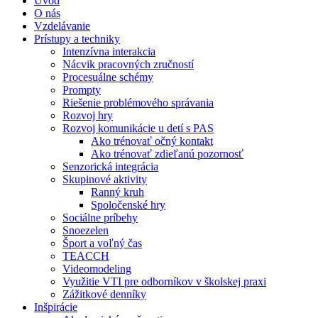
Úvod
O nás
Vzdelávanie
Prístupy a techniky
Intenzívna interakcia
Nácvik pracovných zručností
Procesuálne schémy
Prompty
Riešenie problémového správania
Rozvoj hry
Rozvoj komunikácie u detí s PAS
Ako trénovať očný kontakt
Ako trénovať zdieľanú pozornosť
Senzorická integrácia
Skupinové aktivity
Ranný kruh
Spoločenské hry
Sociálne príbehy
Snoezelen
Šport a voľný čas
TEACCH
Videomodeling
Využitie VTI pre odborníkov v školskej praxi
Zážitkové denníky
Inšpirácie