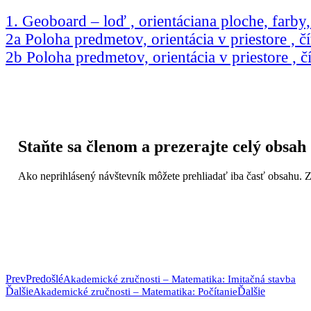
1. Geoboard – loď , orientáciana ploche, farby
2a Poloha predmetov, orientácia v priestore , č
2b Poloha predmetov, orientácia v priestore , č
Staňte sa členom a prezerajte celý obsah
Ako neprihlásený návštevník môžete prehliadať iba časť obsahu. 
Prev
Predošlé
Akademické zručnosti – Matematika: Imitačná stavba
Ďalšie
Ďalšie
Akademické zručnosti – Matematika: Počítanie