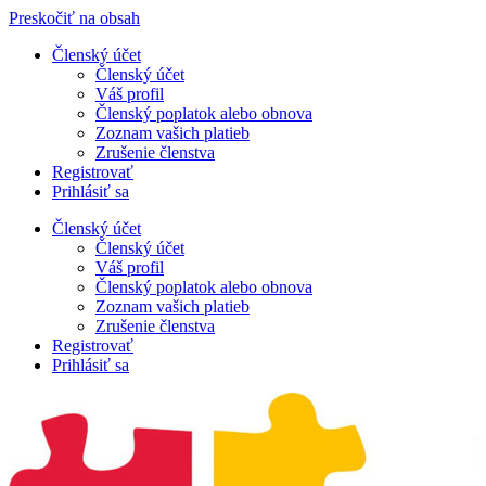
Preskočiť na obsah
Členský účet
Členský účet
Váš profil
Členský poplatok alebo obnova
Zoznam vašich platieb
Zrušenie členstva
Registrovať
Prihlásiť sa
Členský účet
Členský účet
Váš profil
Členský poplatok alebo obnova
Zoznam vašich platieb
Zrušenie členstva
Registrovať
Prihlásiť sa