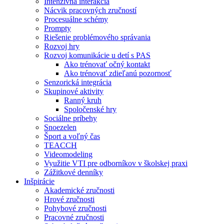
Intenzívna interakcia
Nácvik pracovných zručností
Procesuálne schémy
Prompty
Riešenie problémového správania
Rozvoj hry
Rozvoj komunikácie u detí s PAS
Ako trénovať očný kontakt
Ako trénovať zdieľanú pozornosť
Senzorická integrácia
Skupinové aktivity
Ranný kruh
Spoločenské hry
Sociálne príbehy
Snoezelen
Šport a voľný čas
TEACCH
Videomodeling
Využitie VTI pre odborníkov v školskej praxi
Zážitkové denníky
Inšpirácie
Akademické zručnosti
Hrové zručnosti
Pohybové zručnosti
Pracovné zručnosti