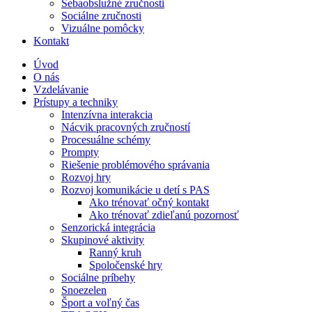
Sebaobslužné zručnosti
Sociálne zručnosti
Vizuálne pomôcky
Kontakt
Úvod
O nás
Vzdelávanie
Prístupy a techniky
Intenzívna interakcia
Nácvik pracovných zručností
Procesuálne schémy
Prompty
Riešenie problémového správania
Rozvoj hry
Rozvoj komunikácie u detí s PAS
Ako trénovať očný kontakt
Ako trénovať zdieľanú pozornosť
Senzorická integrácia
Skupinové aktivity
Ranný kruh
Spoločenské hry
Sociálne príbehy
Snoezelen
Šport a voľný čas