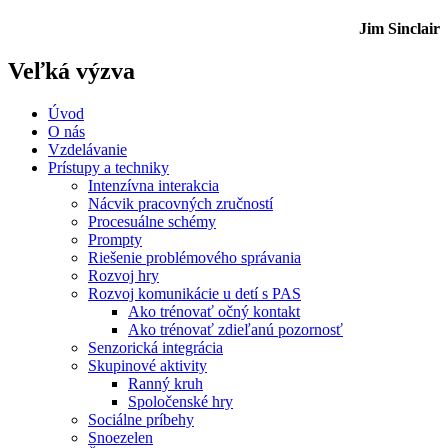
Jim Sinclair
Veľká výzva
Úvod
O nás
Vzdelávanie
Prístupy a techniky
Intenzívna interakcia
Nácvik pracovných zručností
Procesuálne schémy
Prompty
Riešenie problémového správania
Rozvoj hry
Rozvoj komunikácie u detí s PAS
Ako trénovať očný kontakt
Ako trénovať zdieľanú pozornosť
Senzorická integrácia
Skupinové aktivity
Ranný kruh
Spoločenské hry
Sociálne príbehy
Snoezelen