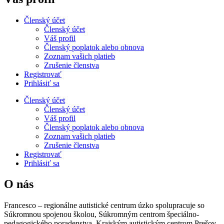
Členský účet
Členský účet
Váš profil
Členský poplatok alebo obnova
Zoznam vašich platieb
Zrušenie členstva
Registrovať
Prihlásiť sa
Členský účet
Členský účet
Váš profil
Členský poplatok alebo obnova
Zoznam vašich platieb
Zrušenie členstva
Registrovať
Prihlásiť sa
O nás
Francesco – regionálne autistické centrum úzko spolupracuje so
Súkromnou spojenou školou, Súkromným centrom špeciálno-
pedagogického poradenstva, Krajským autistickým centrom Prešov