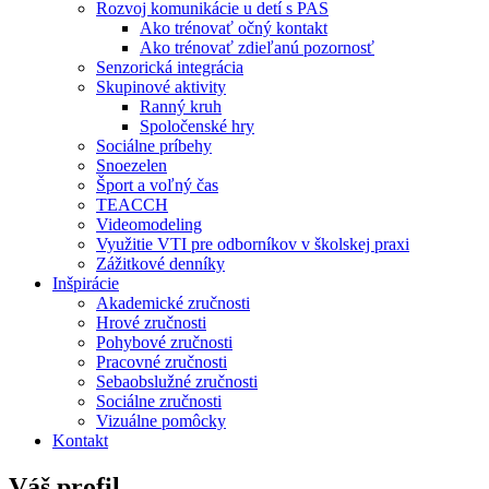
Rozvoj komunikácie u detí s PAS
Ako trénovať očný kontakt
Ako trénovať zdieľanú pozornosť
Senzorická integrácia
Skupinové aktivity
Ranný kruh
Spoločenské hry
Sociálne príbehy
Snoezelen
Šport a voľný čas
TEACCH
Videomodeling
Využitie VTI pre odborníkov v školskej praxi
Zážitkové denníky
Inšpirácie
Akademické zručnosti
Hrové zručnosti
Pohybové zručnosti
Pracovné zručnosti
Sebaobslužné zručnosti
Sociálne zručnosti
Vizuálne pomôcky
Kontakt
Váš profil