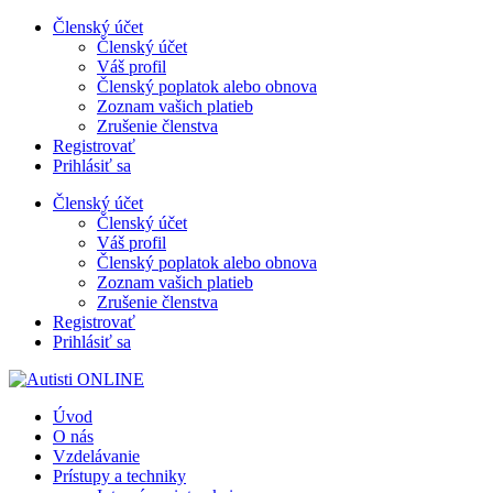
Preskočiť
Členský účet
na
Členský účet
obsah
Váš profil
Členský poplatok alebo obnova
Zoznam vašich platieb
Zrušenie členstva
Registrovať
Prihlásiť sa
Členský účet
Členský účet
Váš profil
Členský poplatok alebo obnova
Zoznam vašich platieb
Zrušenie členstva
Registrovať
Prihlásiť sa
Úvod
O nás
Vzdelávanie
Prístupy a techniky