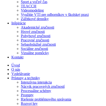
Šport a voľný čas
TEACCH
Videomodeling
Využitie VTI pre odborníkov v školskej praxi
Zážitkové denníky
Inšpirácie
Akademické zručnosti
Hrové zručnosti
Pohybové zručnosti
Pracovné zručnosti
Sebaobslužné zručnosti
Sociálne zručnosti
Vizuálne pomôcky
Kontakt
Úvod
O nás
Vzdelávanie
Prístupy a techniky
Intenzívna interakcia
Nácvik pracovných zručností
Procesuálne schémy
Prompty
Riešenie problémového správania
Rozvoj hry