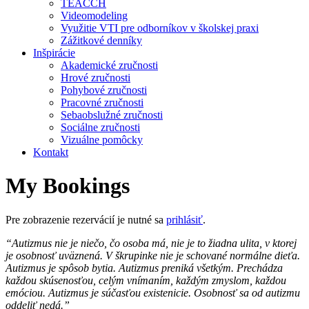
TEACCH
Videomodeling
Využitie VTI pre odborníkov v školskej praxi
Zážitkové denníky
Inšpirácie
Akademické zručnosti
Hrové zručnosti
Pohybové zručnosti
Pracovné zručnosti
Sebaobslužné zručnosti
Sociálne zručnosti
Vizuálne pomôcky
Kontakt
My Bookings
Pre zobrazenie rezervácií je nutné sa
prihlásiť
.
“Autizmus nie je niečo, čo osoba má, nie je to žiadna ulita, v ktorej
je osobnosť uväznená. V škrupinke nie je schované normálne dieťa.
Autizmus je spôsob bytia. Autizmus preniká všetkým. Prechádza
každou skúsenosťou, celým vnímaním, každým zmyslom, každou
emóciou. Autizmus je súčasťou existenicie. Osobnosť sa od autizmu
oddeliť nedá.”