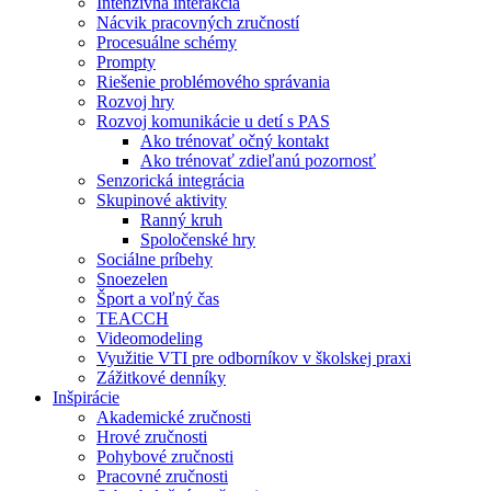
Intenzívna interakcia
Nácvik pracovných zručností
Procesuálne schémy
Prompty
Riešenie problémového správania
Rozvoj hry
Rozvoj komunikácie u detí s PAS
Ako trénovať očný kontakt
Ako trénovať zdieľanú pozornosť
Senzorická integrácia
Skupinové aktivity
Ranný kruh
Spoločenské hry
Sociálne príbehy
Snoezelen
Šport a voľný čas
TEACCH
Videomodeling
Využitie VTI pre odborníkov v školskej praxi
Zážitkové denníky
Inšpirácie
Akademické zručnosti
Hrové zručnosti
Pohybové zručnosti
Pracovné zručnosti