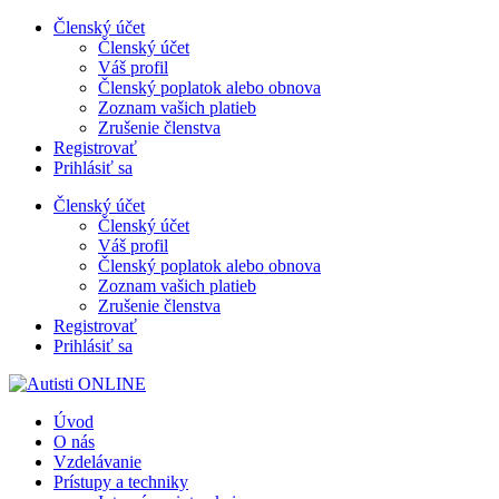
Preskočiť
Členský účet
na
Členský účet
obsah
Váš profil
Členský poplatok alebo obnova
Zoznam vašich platieb
Zrušenie členstva
Registrovať
Prihlásiť sa
Členský účet
Členský účet
Váš profil
Členský poplatok alebo obnova
Zoznam vašich platieb
Zrušenie členstva
Registrovať
Prihlásiť sa
Úvod
O nás
Vzdelávanie
Prístupy a techniky