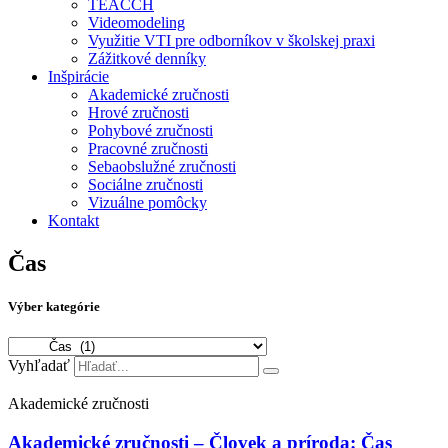
TEACCH
Videomodeling
Využitie VTI pre odborníkov v školskej praxi
Zážitkové denníky
Inšpirácie
Akademické zručnosti
Hrové zručnosti
Pohybové zručnosti
Pracovné zručnosti
Sebaobslužné zručnosti
Sociálne zručnosti
Vizuálne pomôcky
Kontakt
Čas
Výber kategórie
Výber
kategórie
Vyhľadať
Akademické zručnosti
Akademické zručnosti – Človek a príroda: Čas