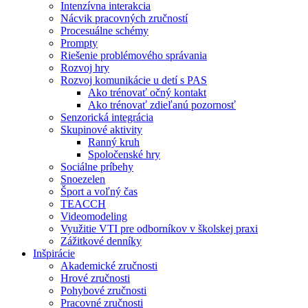
Intenzívna interakcia
Nácvik pracovných zručností
Procesuálne schémy
Prompty
Riešenie problémového správania
Rozvoj hry
Rozvoj komunikácie u detí s PAS
Ako trénovať očný kontakt
Ako trénovať zdieľanú pozornosť
Senzorická integrácia
Skupinové aktivity
Ranný kruh
Spoločenské hry
Sociálne príbehy
Snoezelen
Šport a voľný čas
TEACCH
Videomodeling
Využitie VTI pre odborníkov v školskej praxi
Zážitkové denníky
Inšpirácie
Akademické zručnosti
Hrové zručnosti
Pohybové zručnosti
Pracovné zručnosti