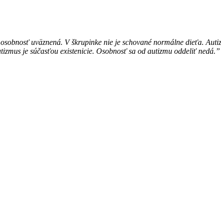
j je osobnosť uväznená. V škrupinke nie je schované normálne dieťa. Au
zmus je súčasťou existenicie. Osobnosť sa od autizmu oddeliť nedá.”