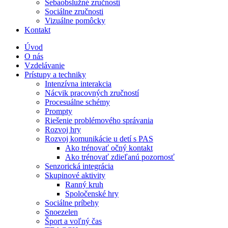
Sebaobslužné zručnosti
Sociálne zručnosti
Vizuálne pomôcky
Kontakt
Úvod
O nás
Vzdelávanie
Prístupy a techniky
Intenzívna interakcia
Nácvik pracovných zručností
Procesuálne schémy
Prompty
Riešenie problémového správania
Rozvoj hry
Rozvoj komunikácie u detí s PAS
Ako trénovať očný kontakt
Ako trénovať zdieľanú pozornosť
Senzorická integrácia
Skupinové aktivity
Ranný kruh
Spoločenské hry
Sociálne príbehy
Snoezelen
Šport a voľný čas