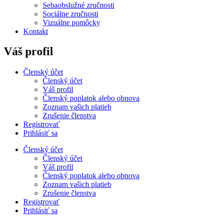
Sebaobslužné zručnosti
Sociálne zručnosti
Vizuálne pomôcky
Kontakt
Váš profil
Členský účet
Členský účet
Váš profil
Členský poplatok alebo obnova
Zoznam vašich platieb
Zrušenie členstva
Registrovať
Prihlásiť sa
Členský účet
Členský účet
Váš profil
Členský poplatok alebo obnova
Zoznam vašich platieb
Zrušenie členstva
Registrovať
Prihlásiť sa