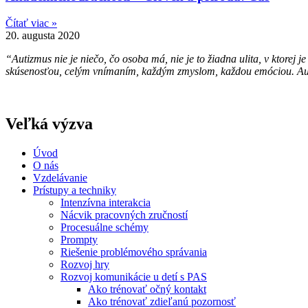
Čítať viac »
20. augusta 2020
“Autizmus nie je niečo, čo osoba má, nie je to žiadna ulita, v ktore
skúsenosťou, celým vnímaním, každým zmyslom, každou emóciou. Auti
Veľká výzva
Úvod
O nás
Vzdelávanie
Prístupy a techniky
Intenzívna interakcia
Nácvik pracovných zručností
Procesuálne schémy
Prompty
Riešenie problémového správania
Rozvoj hry
Rozvoj komunikácie u detí s PAS
Ako trénovať očný kontakt
Ako trénovať zdieľanú pozornosť