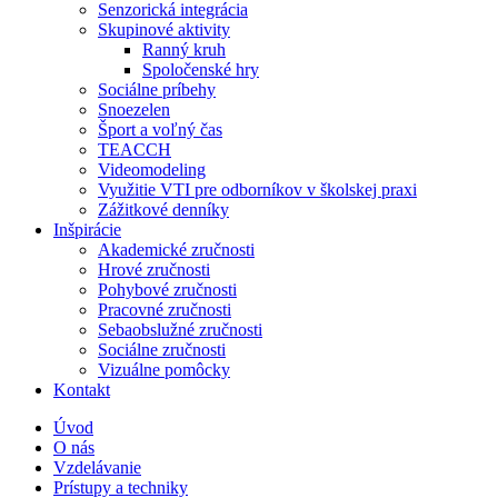
Senzorická integrácia
Skupinové aktivity
Ranný kruh
Spoločenské hry
Sociálne príbehy
Snoezelen
Šport a voľný čas
TEACCH
Videomodeling
Využitie VTI pre odborníkov v školskej praxi
Zážitkové denníky
Inšpirácie
Akademické zručnosti
Hrové zručnosti
Pohybové zručnosti
Pracovné zručnosti
Sebaobslužné zručnosti
Sociálne zručnosti
Vizuálne pomôcky
Kontakt
Úvod
O nás
Vzdelávanie
Prístupy a techniky