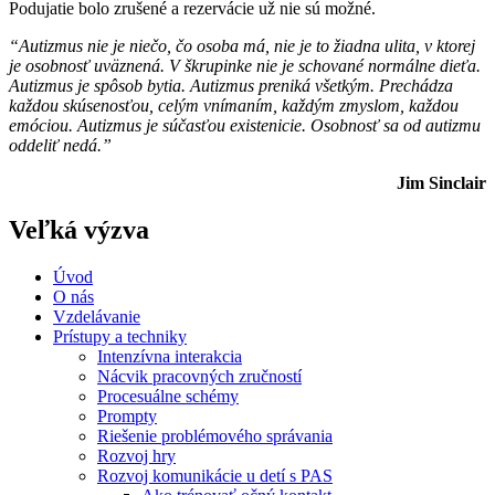
Podujatie bolo zrušené a rezervácie už nie sú možné.
“Autizmus nie je niečo, čo osoba má, nie je to žiadna ulita, v ktorej
je osobnosť uväznená. V škrupinke nie je schované normálne dieťa.
Autizmus je spôsob bytia. Autizmus preniká všetkým. Prechádza
každou skúsenosťou, celým vnímaním, každým zmyslom, každou
emóciou. Autizmus je súčasťou existenicie. Osobnosť sa od autizmu
oddeliť nedá.”
Jim Sinclair
Veľká výzva
Úvod
O nás
Vzdelávanie
Prístupy a techniky
Intenzívna interakcia
Nácvik pracovných zručností
Procesuálne schémy
Prompty
Riešenie problémového správania
Rozvoj hry
Rozvoj komunikácie u detí s PAS