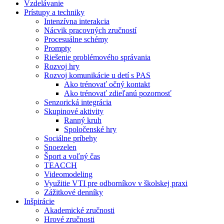
Vzdelávanie
Prístupy a techniky
Intenzívna interakcia
Nácvik pracovných zručností
Procesuálne schémy
Prompty
Riešenie problémového správania
Rozvoj hry
Rozvoj komunikácie u detí s PAS
Ako trénovať očný kontakt
Ako trénovať zdieľanú pozornosť
Senzorická integrácia
Skupinové aktivity
Ranný kruh
Spoločenské hry
Sociálne príbehy
Snoezelen
Šport a voľný čas
TEACCH
Videomodeling
Využitie VTI pre odborníkov v školskej praxi
Zážitkové denníky
Inšpirácie
Akademické zručnosti
Hrové zručnosti