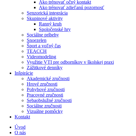
Ako trénovať očný kontakt
Ako trénovať zdieľanú pozornosť
Senzorická integrácia
Skupinové aktivity
Ranný kruh
Spoločenské hry
Sociálne príbehy
Snoezelen
Šport a voľný čas
TEACCH
Videomodeling
Využitie VTI pre odborníkov v školskej praxi
Zážitkové denníky
Inšpirácie
Akademické zručnosti
Hrové zručnosti
Pohybové zručnosti
Pracovné zručnosti
Sebaobslužné zručnosti
Sociálne zručnosti
Vizuálne pomôcky
Kontakt
Úvod
O nás