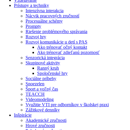
Vzdelávanie
Prístupy a techniky
Intenzívna interakcia
Nácvik pracovných zručností
Procesuálne schémy
Prompty
Riešenie problémového správania
Rozvoj hry
Rozvoj komunikácie u detí s PAS
Ako trénovať očný kontakt
Ako trénovať zdieľanú pozornosť
Senzorická integrácia
Skupinové aktivity
Ranný kruh
Spoločenské hry
Sociálne príbehy
Snoezelen
Šport a voľný čas
TEACCH
Videomodeling
Využitie VTI pre odborníkov v školskej praxi
Zážitkové denníky
Inšpirácie
Akademické zručnosti
Hrové zručnosti