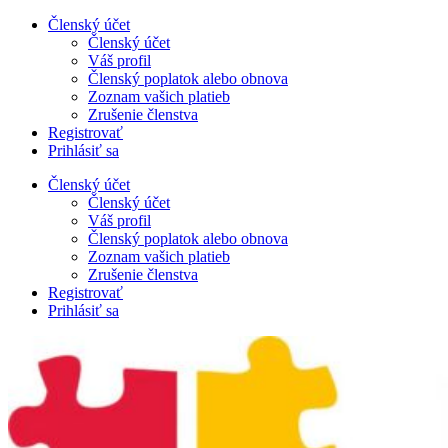
Preskočiť
Členský účet
na
Členský účet
obsah
Váš profil
Členský poplatok alebo obnova
Zoznam vašich platieb
Zrušenie členstva
Registrovať
Prihlásiť sa
Členský účet
Členský účet
Váš profil
Členský poplatok alebo obnova
Zoznam vašich platieb
Zrušenie členstva
Registrovať
Prihlásiť sa