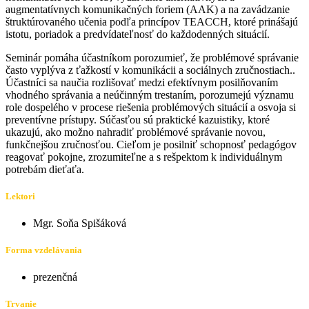
augmentatívnych komunikačných foriem (AAK) a na zavádzanie
štruktúrovaného učenia podľa princípov TEACCH, ktoré prinášajú
istotu, poriadok a predvídateľnosť do každodenných situácií.
Seminár pomáha účastníkom porozumieť, že problémové správanie
často vyplýva z ťažkostí v komunikácii a sociálnych zručnostiach..
Účastníci sa naučia rozlišovať medzi efektívnym posilňovaním
vhodného správania a neúčinným trestaním, porozumejú významu
role dospelého v procese riešenia problémových situácií a osvoja si
preventívne prístupy. Súčasťou sú praktické kazuistiky, ktoré
ukazujú, ako možno nahradiť problémové správanie novou,
funkčnejšou zručnosťou. Cieľom je posilniť schopnosť pedagógov
reagovať pokojne, zrozumiteľne a s rešpektom k individuálnym
potrebám dieťaťa.
Lektori
Mgr. Soňa Spišáková
Forma vzdelávania
prezenčná
Trvanie