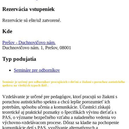
Rezervácia vstupeniek
Rezervácie sú ešte/už zatvorené.
Kde
Prešov - Duchnovičovo nám.
Duchnovičovo nám. 1, Prešov, 08001
Typ podujatia
Semináre pre odborníkov
Seminár je určený pre odborníkov pracujúcich s deťmi a žiakmi s poruchou autistického
spektra na všetkých typoch škôl .
Vzdelávanie je určené pre pedagógov, ktorí pracujú so žiakmi s
poruchou autistického spektra a chcú lepšie porozumieť ich
potrebám, spôsobu učenia a komunikácie. Účastníci získajú
teoretické aj praktické poznatky o špecifikách vývinu dieťaťa s
PAS, o význame bezpečného vzťahu a naladeného vedenia vo
výchovno-vzdelávacom procese. Dôraz sa kladie na pochopenie
komunikácie detí s PAS, využívanie alternatívnych a