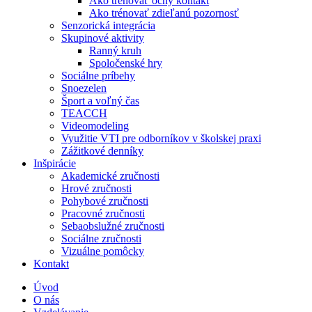
Ako trénovať očný kontakt
Ako trénovať zdieľanú pozornosť
Senzorická integrácia
Skupinové aktivity
Ranný kruh
Spoločenské hry
Sociálne príbehy
Snoezelen
Šport a voľný čas
TEACCH
Videomodeling
Využitie VTI pre odborníkov v školskej praxi
Zážitkové denníky
Inšpirácie
Akademické zručnosti
Hrové zručnosti
Pohybové zručnosti
Pracovné zručnosti
Sebaobslužné zručnosti
Sociálne zručnosti
Vizuálne pomôcky
Kontakt
Úvod
O nás