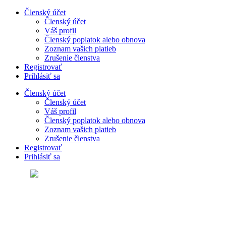
Preskočiť
Členský účet
na
Členský účet
obsah
Váš profil
Členský poplatok alebo obnova
Zoznam vašich platieb
Zrušenie členstva
Registrovať
Prihlásiť sa
Členský účet
Členský účet
Váš profil
Členský poplatok alebo obnova
Zoznam vašich platieb
Zrušenie členstva
Registrovať
Prihlásiť sa