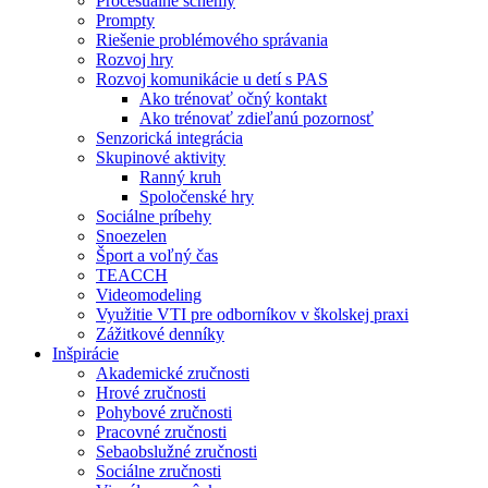
Procesuálne schémy
Prompty
Riešenie problémového správania
Rozvoj hry
Rozvoj komunikácie u detí s PAS
Ako trénovať očný kontakt
Ako trénovať zdieľanú pozornosť
Senzorická integrácia
Skupinové aktivity
Ranný kruh
Spoločenské hry
Sociálne príbehy
Snoezelen
Šport a voľný čas
TEACCH
Videomodeling
Využitie VTI pre odborníkov v školskej praxi
Zážitkové denníky
Inšpirácie
Akademické zručnosti
Hrové zručnosti
Pohybové zručnosti
Pracovné zručnosti
Sebaobslužné zručnosti
Sociálne zručnosti