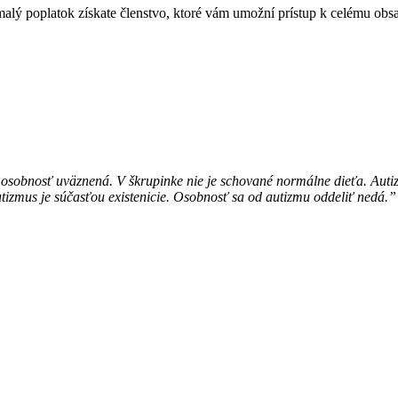
malý poplatok získate členstvo, ktoré vám umožní prístup k celému ob
j je osobnosť uväznená. V škrupinke nie je schované normálne dieťa. Au
zmus je súčasťou existenicie. Osobnosť sa od autizmu oddeliť nedá.”