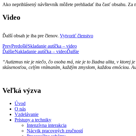
Ako neprihlásený návštevník môžete prehliadať iba časť obsahu. Za 
Video
Ďalší obsah je iba pre členov.
Vytvoriť členstvo
Prev
Predošlé
Skladanie autíčka – video
Ďalšie
Nakladanie autíčka – video
Ďalšie
“Autizmus nie je niečo, čo osoba má, nie je to žiadna ulita, v ktore
skúsenosťou, celým vnímaním, každým zmyslom, každou emóciou. Auti
Veľká výzva
Úvod
O nás
Vzdelávanie
Prístupy a techniky
Intenzívna interakcia
Nácvik pracovných zručností