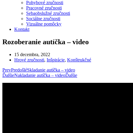
Pohybové zručnosti
Pracovné zručnosti
Sebaobslužné zručnosti
Sociálne zručnosti
Vizuálne pomôcky
Kontakt
Rozoberanie autíčka – video
15 decembra, 2022
Hrové zručnosti
,
Inšpirácie
,
Konštrukčné
Prev
Predošlé
Skladanie autíčka – video
Ďalšie
Nakladanie autíčka – video
Ďalšie