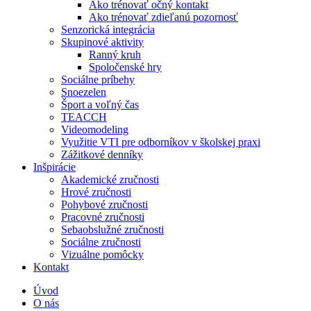
Ako trénovať očný kontakt
Ako trénovať zdieľanú pozornosť
Senzorická integrácia
Skupinové aktivity
Ranný kruh
Spoločenské hry
Sociálne príbehy
Snoezelen
Šport a voľný čas
TEACCH
Videomodeling
Využitie VTI pre odborníkov v školskej praxi
Zážitkové denníky
Inšpirácie
Akademické zručnosti
Hrové zručnosti
Pohybové zručnosti
Pracovné zručnosti
Sebaobslužné zručnosti
Sociálne zručnosti
Vizuálne pomôcky
Kontakt
Úvod
O nás