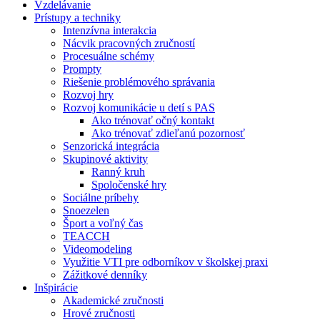
Vzdelávanie
Prístupy a techniky
Intenzívna interakcia
Nácvik pracovných zručností
Procesuálne schémy
Prompty
Riešenie problémového správania
Rozvoj hry
Rozvoj komunikácie u detí s PAS
Ako trénovať očný kontakt
Ako trénovať zdieľanú pozornosť
Senzorická integrácia
Skupinové aktivity
Ranný kruh
Spoločenské hry
Sociálne príbehy
Snoezelen
Šport a voľný čas
TEACCH
Videomodeling
Využitie VTI pre odborníkov v školskej praxi
Zážitkové denníky
Inšpirácie
Akademické zručnosti
Hrové zručnosti