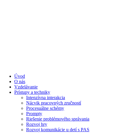
Úvod
O nás
Vzdelávanie
Prístupy a techniky
Intenzívna interakcia
Nácvik pracovných zručností
Procesuálne schémy
Prompty
Riešenie problémového správania
Rozvoj hry
Rozvoj komunikácie u detí s PAS