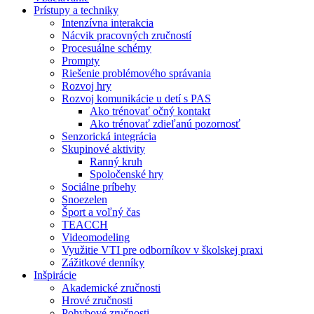
Prístupy a techniky
Intenzívna interakcia
Nácvik pracovných zručností
Procesuálne schémy
Prompty
Riešenie problémového správania
Rozvoj hry
Rozvoj komunikácie u detí s PAS
Ako trénovať očný kontakt
Ako trénovať zdieľanú pozornosť
Senzorická integrácia
Skupinové aktivity
Ranný kruh
Spoločenské hry
Sociálne príbehy
Snoezelen
Šport a voľný čas
TEACCH
Videomodeling
Využitie VTI pre odborníkov v školskej praxi
Zážitkové denníky
Inšpirácie
Akademické zručnosti
Hrové zručnosti
Pohybové zručnosti