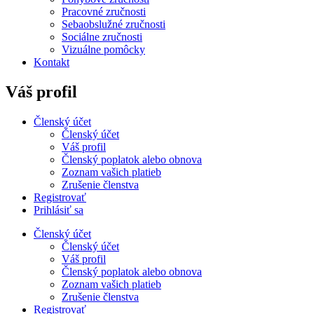
Pracovné zručnosti
Sebaobslužné zručnosti
Sociálne zručnosti
Vizuálne pomôcky
Kontakt
Váš profil
Členský účet
Členský účet
Váš profil
Členský poplatok alebo obnova
Zoznam vašich platieb
Zrušenie členstva
Registrovať
Prihlásiť sa
Členský účet
Členský účet
Váš profil
Členský poplatok alebo obnova
Zoznam vašich platieb
Zrušenie členstva
Registrovať