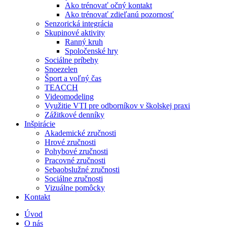
Ako trénovať očný kontakt
Ako trénovať zdieľanú pozornosť
Senzorická integrácia
Skupinové aktivity
Ranný kruh
Spoločenské hry
Sociálne príbehy
Snoezelen
Šport a voľný čas
TEACCH
Videomodeling
Využitie VTI pre odborníkov v školskej praxi
Zážitkové denníky
Inšpirácie
Akademické zručnosti
Hrové zručnosti
Pohybové zručnosti
Pracovné zručnosti
Sebaobslužné zručnosti
Sociálne zručnosti
Vizuálne pomôcky
Kontakt
Úvod
O nás