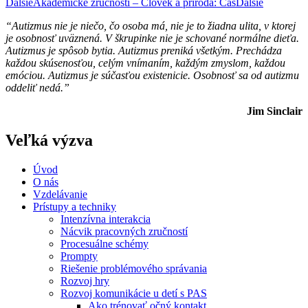
Ďalšie
Akademické zručnosti – Človek a príroda: Čas
Ďalšie
“Autizmus nie je niečo, čo osoba má, nie je to žiadna ulita, v ktorej
je osobnosť uväznená. V škrupinke nie je schované normálne dieťa.
Autizmus je spôsob bytia. Autizmus preniká všetkým. Prechádza
každou skúsenosťou, celým vnímaním, každým zmyslom, každou
emóciou. Autizmus je súčasťou existenicie. Osobnosť sa od autizmu
oddeliť nedá.”
Jim Sinclair
Veľká výzva
Úvod
O nás
Vzdelávanie
Prístupy a techniky
Intenzívna interakcia
Nácvik pracovných zručností
Procesuálne schémy
Prompty
Riešenie problémového správania
Rozvoj hry
Rozvoj komunikácie u detí s PAS
Ako trénovať očný kontakt