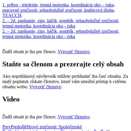
1. príbor - triedenie, jemná motorika, koordinácia oko – ruka,
pracovné zručnosti, sebaobslužné zručnosti, krabicová úloha,
TEACCH
2. – 2d. zapínanie, zips, háčik, gombík, sebaobslužné zručnosti,
jemná motorika, koordinácia oko - ruka
2. – 2d. zapínanie, zips, háčik, gombík, sebaobslužné zručnosti,
jemná motorika, koordinácia oko - ruka
Ďalší obsah je iba pre členov.
Vytvoriť členstvo
Staňte sa členom a prezerajte celý obsah
Ako neprihlásený návštevník môžete prehliadať iba časť obsahu. Za
malý poplatok získate členstvo, ktoré vám umožní prístup k celému
obsahu webu.
Vytvoriť členstvo
Video
Ďalší obsah je iba pre členov.
Vytvoriť členstvo
Prev
Predošlé
Hrové zručnosti: Spoločenské