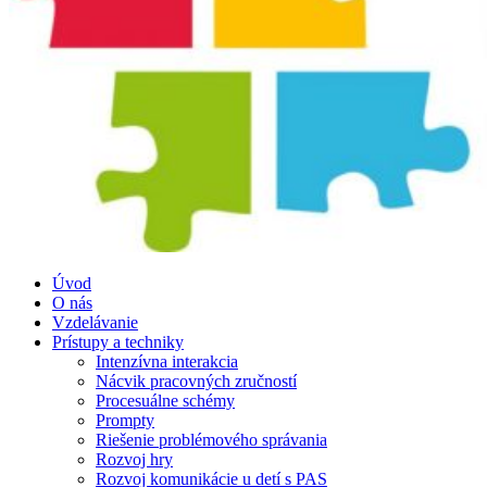
Úvod
O nás
Vzdelávanie
Prístupy a techniky
Intenzívna interakcia
Nácvik pracovných zručností
Procesuálne schémy
Prompty
Riešenie problémového správania
Rozvoj hry
Rozvoj komunikácie u detí s PAS