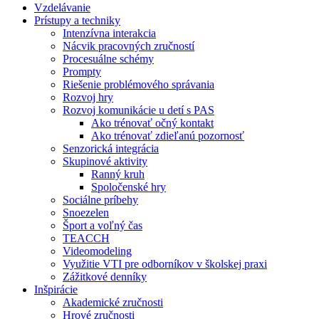
Vzdelávanie
Prístupy a techniky
Intenzívna interakcia
Nácvik pracovných zručností
Procesuálne schémy
Prompty
Riešenie problémového správania
Rozvoj hry
Rozvoj komunikácie u detí s PAS
Ako trénovať očný kontakt
Ako trénovať zdieľanú pozornosť
Senzorická integrácia
Skupinové aktivity
Ranný kruh
Spoločenské hry
Sociálne príbehy
Snoezelen
Šport a voľný čas
TEACCH
Videomodeling
Využitie VTI pre odborníkov v školskej praxi
Zážitkové denníky
Inšpirácie
Akademické zručnosti
Hrové zručnosti