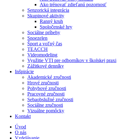
Ako trénovať zdieľanú pozornosť
Senzorická integrácia
Skupinové aktivity
Ranný kruh
Spoločenské hry
Sociálne príbehy
Snoezelen
Šport a voľný čas
TEACCH
Videomodeling
Využitie VTI pre odborníkov v školskej praxi
Zážitkové denníky
Inšpirácie
Akademické zručnosti
Hrové zručnosti
Pohybové zručnosti
Pracovné zručnosti
Sebaobslužné zručnosti
Sociálne zručnosti
Vizuálne pomôcky
Kontakt
Úvod
O nás
Vzdelávanie