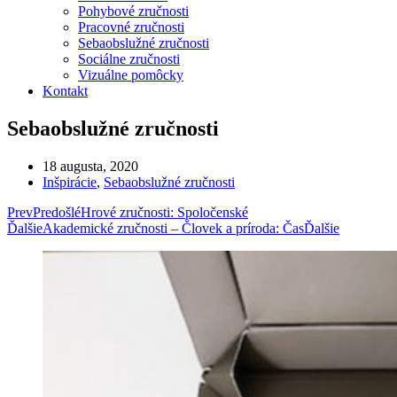
Pohybové zručnosti
Pracovné zručnosti
Sebaobslužné zručnosti
Sociálne zručnosti
Vizuálne pomôcky
Kontakt
Sebaobslužné zručnosti
18 augusta, 2020
Inšpirácie
,
Sebaobslužné zručnosti
Prev
Predošlé
Hrové zručnosti: Spoločenské
Ďalšie
Akademické zručnosti – Človek a príroda: Čas
Ďalšie