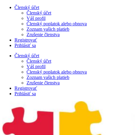
Preskočiť
Členský účet
na
Členský účet
obsah
Váš profil
Členský poplatok alebo obnova
Zoznam vašich platieb
Zrušenie členstva
Registrovať
Prihlásiť sa
Členský účet
Členský účet
Váš profil
Členský poplatok alebo obnova
Zoznam vašich platieb
Zrušenie členstva
Registrovať
Prihlásiť sa