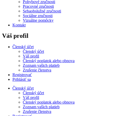
Pohybové zručnosti
Pracovné zručnosti
Sebaobslužné zručnosti
Sociálne zručnosti
Vizuálne pomôcky
Kontakt
Váš profil
Členský účet
Členský účet
Váš profil
Členský poplatok alebo obnova
Zoznam vašich platieb
Zrušenie členstva
Registrovať
Prihlásiť sa
Členský účet
Členský účet
Váš profil
Členský poplatok alebo obnova
Zoznam vašich platieb
Zrušenie členstva