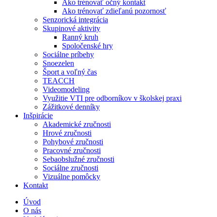
Ako trénovať očný kontakt
Ako trénovať zdieľanú pozornosť
Senzorická integrácia
Skupinové aktivity
Ranný kruh
Spoločenské hry
Sociálne príbehy
Snoezelen
Šport a voľný čas
TEACCH
Videomodeling
Využitie VTI pre odborníkov v školskej praxi
Zážitkové denníky
Inšpirácie
Akademické zručnosti
Hrové zručnosti
Pohybové zručnosti
Pracovné zručnosti
Sebaobslužné zručnosti
Sociálne zručnosti
Vizuálne pomôcky
Kontakt
Úvod
O nás