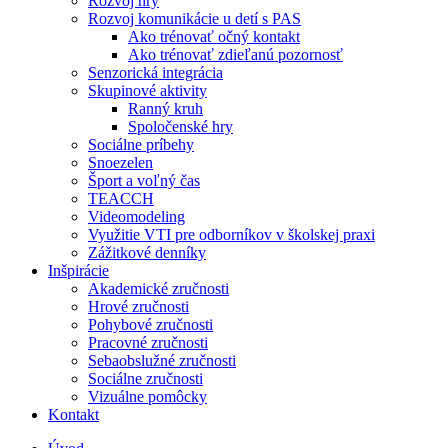
Rozvoj hry
Rozvoj komunikácie u detí s PAS
Ako trénovať očný kontakt
Ako trénovať zdieľanú pozornosť
Senzorická integrácia
Skupinové aktivity
Ranný kruh
Spoločenské hry
Sociálne príbehy
Snoezelen
Šport a voľný čas
TEACCH
Videomodeling
Využitie VTI pre odborníkov v školskej praxi
Zážitkové denníky
Inšpirácie
Akademické zručnosti
Hrové zručnosti
Pohybové zručnosti
Pracovné zručnosti
Sebaobslužné zručnosti
Sociálne zručnosti
Vizuálne pomôcky
Kontakt