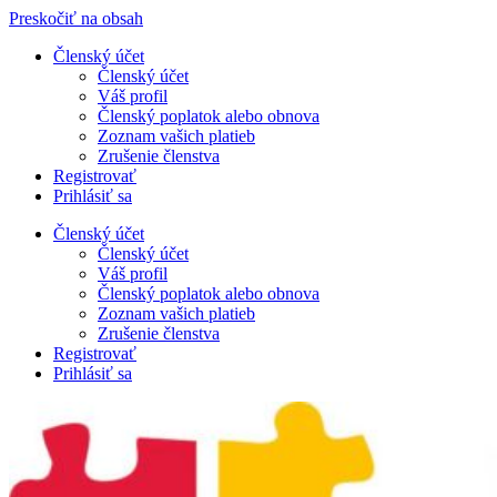
Preskočiť na obsah
Členský účet
Členský účet
Váš profil
Členský poplatok alebo obnova
Zoznam vašich platieb
Zrušenie členstva
Registrovať
Prihlásiť sa
Členský účet
Členský účet
Váš profil
Členský poplatok alebo obnova
Zoznam vašich platieb
Zrušenie členstva
Registrovať
Prihlásiť sa