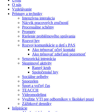
Úvod
O nás
Vzdelávanie
Prístupy a techniky
Intenzívna interakcia
Nácvik pracovných zručností
Procesuálne schémy
Prompty
Riešenie problémového správania
Rozvoj hry
Rozvoj komunikácie u detí s PAS
Ako trénovať očný kontakt
Ako trénovať zdieľanú pozornosť
Senzorická integrácia
Skupinové aktivity
Ranný kruh
Spoločenské hry
Sociálne príbehy
Snoezelen
Šport a voľný čas
TEACCH
Videomodeling
Využitie VTI pre odborníkov v školskej praxi
Zážitkové denníky
Inšpirácie