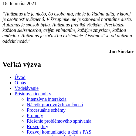
16. februára 2021
“Autizmus nie je niečo, čo osoba má, nie je to žiadna ulita, v ktorej
je osobnosť uväznená. V škrupinke nie je schované normálne dieťa.
Autizmus je spôsob bytia. Autizmus preniká všetkým. Prechádza
každou skúsenosťou, celým vnímaním, každým zmyslom, každou
emóciou. Autizmus je súčasťou existenicie. Osobnosť sa od autizmu
oddeliť nedá.”
Jim Sinclair
Veľká výzva
Úvod
O nás
Vzdelávanie
Prístupy a techniky
Intenzívna interakcia
Nácvik pracovných zručností
Procesuálne schémy
Prompty
Riešenie problémového správania
Rozvoj hry
Rozvoj komunikácie u detí s PAS