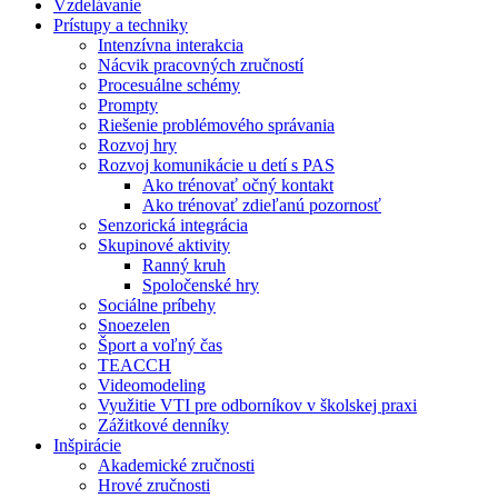
Vzdelávanie
Prístupy a techniky
Intenzívna interakcia
Nácvik pracovných zručností
Procesuálne schémy
Prompty
Riešenie problémového správania
Rozvoj hry
Rozvoj komunikácie u detí s PAS
Ako trénovať očný kontakt
Ako trénovať zdieľanú pozornosť
Senzorická integrácia
Skupinové aktivity
Ranný kruh
Spoločenské hry
Sociálne príbehy
Snoezelen
Šport a voľný čas
TEACCH
Videomodeling
Využitie VTI pre odborníkov v školskej praxi
Zážitkové denníky
Inšpirácie
Akademické zručnosti
Hrové zručnosti